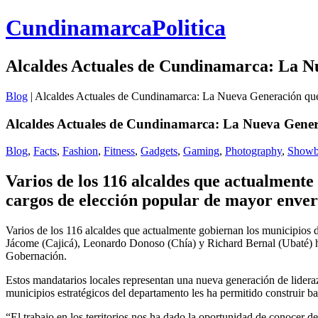
CundinamarcaPolitica
Alcaldes Actuales de Cundinamarca: La N
Blog
|
Alcaldes Actuales de Cundinamarca: La Nueva Generación que
Alcaldes Actuales de Cundinamarca: La Nueva Gener
Blog
,
Facts
,
Fashion
,
Fitness
,
Gadgets
,
Gaming
,
Photography
,
Showb
Varios de los 116 alcaldes que actualment
cargos de elección popular de mayor enve
Varios de los 116 alcaldes que actualmente gobiernan los municipios
Jácome (Cajicá), Leonardo Donoso (Chía) y Richard Bernal (Ubaté) h
Gobernación.
Estos mandatarios locales representan una nueva generación de lideraz
municipios estratégicos del departamento les ha permitido construir ba
“El trabajo en los territorios nos ha dado la oportunidad de conocer 