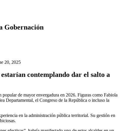
la Gobernación
ne 20, 2025
estarían contemplando dar el salto a
ión popular de mayor envergadura en 2026. Figuras como Fabiola
a Departamental, el Congreso de la República o incluso la
riencia en la administración pública territorial. Su gestión en
biciosas.
nes efectivas”, habría manifestado uno de estos alcaldes en un