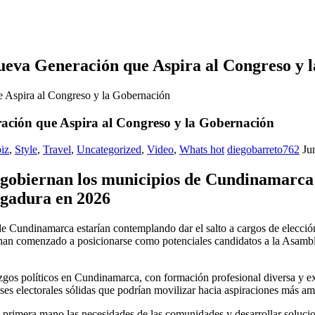
ueva Generación que Aspira al Congreso y 
 Aspira al Congreso y la Gobernación
ación que Aspira al Congreso y la Gobernación
iz
,
Style
,
Travel
,
Uncategorized
,
Video
,
Whats hot
diegobarreto762
Ju
e gobiernan los municipios de Cundinamarca 
rgadura en 2026
 de Cundinamarca estarían contemplando dar el salto a cargos de elecc
an comenzado a posicionarse como potenciales candidatos a la Asamble
gos políticos en Cundinamarca, con formación profesional diversa y expe
ses electorales sólidas que podrían movilizar hacia aspiraciones más am
de primera mano las necesidades de las comunidades y desarrollar solucio