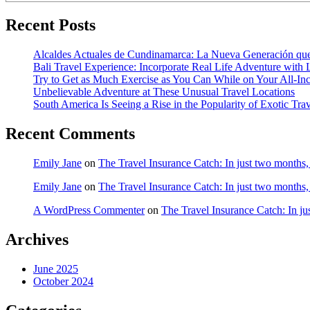
Recent Posts
Alcaldes Actuales de Cundinamarca: La Nueva Generación que
Bali Travel Experience: Incorporate Real Life Adventure with
Try to Get as Much Exercise as You Can While on Your All-Inc
Unbelievable Adventure at These Unusual Travel Locations
South America Is Seeing a Rise in the Popularity of Exotic Tra
Recent Comments
Emily Jane
on
The Travel Insurance Catch: In just two months
Emily Jane
on
The Travel Insurance Catch: In just two months
A WordPress Commenter
on
The Travel Insurance Catch: In j
Archives
June 2025
October 2024