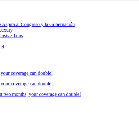
 Aspira al Congreso y la Gobernación
 Luxury
lusive Trips
vel
, your coverage can double!
, your coverage can double!
ust two months, your coverage can double!